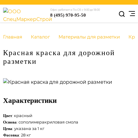
Офис работает в Пн-Сб: с 9:00 до 18:00
8 (495) 970-95-50
Главная
Каталог
Материалы для разметки
Кр
Красная краска для дорожной
разметки
Характеристики
: красный
Цвет
: сополимеракриловая смола
Основа
: указана за 1 кг
Цена
: 28 кг
Фасовка