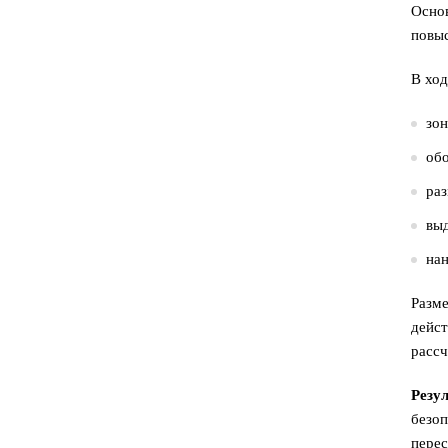
Основ
повыс
В ход
зон
обо
ра
выд
на
Разме
дейс
рассч
Резу
безоп
перес