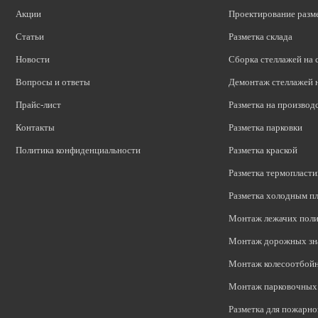
Акции
Проектирование разм
Статьи
Разметка склада
Новости
Сборка стеллажей на 
Вопросы и ответы
Демонтаж стеллажей н
Прайс-лист
Разметка на производ
Контакты
Разметка парковки
Политика конфиденциальности
Разметка краской
Разметка термопласт
Разметка холодным п
Монтаж лежачих пол
Монтаж дорожных зн
Монтаж колесоотбой
Монтаж парковочных 
Разметка для пожарно