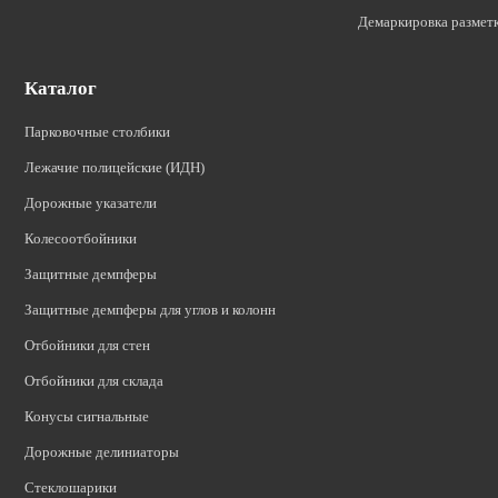
Демаркировка размет
Каталог
Парковочные столбики
Лежачие полицейские (ИДН)
Дорожные указатели
Колесоотбойники
Защитные демпферы
Защитные демпферы для углов и колонн
Отбойники для стен
Отбойники для склада
Конусы сигнальные
Дорожные делиниаторы
Стеклошарики