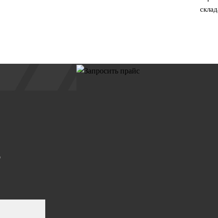
склад
ю