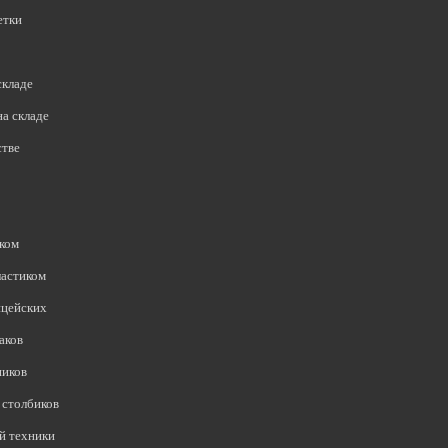
етки
складе
а складе
стве
иком
ластиком
ицейских
аков
ников
столбиков
й техники