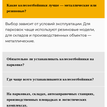
Какие колесоотбойники лучше — металлические или
резиновые?
Выбор зависит от условий эксплуатации. Для
парковок чаще используют резиновые модели,
для складов и производственных объектов —
металлические.
Обязательно ли устанавливать колесоотбойники на
парковке?
Во
Где чаще всего устанавливаются колесоотбойники?
многих
случаях
На
установка
На парковках, складах, автозаправочных станциях,
парковках,
помогает
производственных площадках и логистических
складах,
повысить
комплексах.
автозаправочных