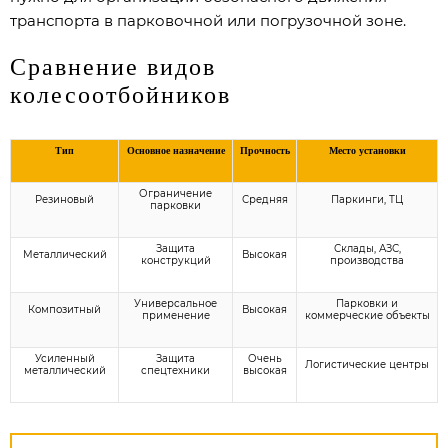
транспорта в парковочной или погрузочной зоне.
Сравнение видов
колесоотбойников
Тип
Основное назначение
Прочность
Место установки
Ограничение
Резиновый
Средняя
Паркинги, ТЦ
парковки
Защита
Склады, АЗС,
Металлический
Высокая
конструкций
производства
Универсальное
Парковки и
Композитный
Высокая
применение
коммерческие объекты
Усиленный
Защита
Очень
Логистические центры
металлический
спецтехники
высокая