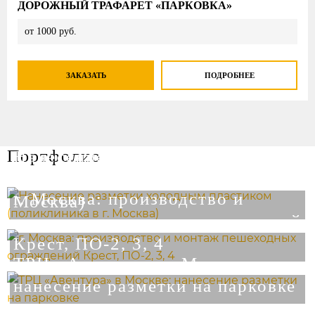
ДОРОЖНЫЙ ТРАФАРЕТ «ПАРКОВКА»
от 1000 руб.
ЗАКАЗАТЬ
ПОДРОБНЕЕ
Нанесение разметки холодным
Портфолио
пластиком (поликлиника в г.
г. Москва: производство и
Москва)
монтаж пешеходных ограждений
Крест, ПО-2, 3, 4
ТРЦ «Авентура» в Москве:
нанесение разметки на парковке