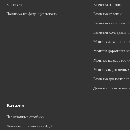
Контакты
Разметка парковки
Политика конфиденциальности
Разметка краской
Разметка термопласт
Разметка холодным п
Монтаж лежачих пол
Монтаж дорожных зн
Монтаж колесоотбой
Монтаж парковочных 
Разметка для пожарно
Демаркировка размет
Каталог
Парковочные столбики
Лежачие полицейские (ИДН)