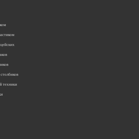
иком
ластиком
ицейских
аков
ников
столбиков
й техники
ки