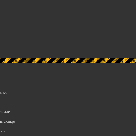
етки
складе
а складе
стве