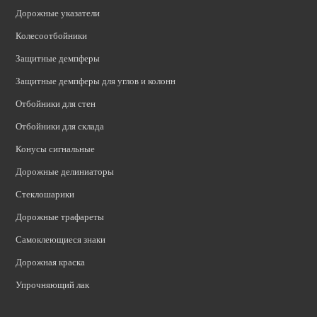
Дорожные указатели
Колесоотбойники
Защитные демпферы
Защитные демпферы для углов и колонн
Отбойники для стен
Отбойники для склада
Конусы сигнальные
Дорожные делиниаторы
Стеклошарики
Дорожные трафареты
Самоклеющиеся знаки
Дорожная краска
Упрочняющий лак