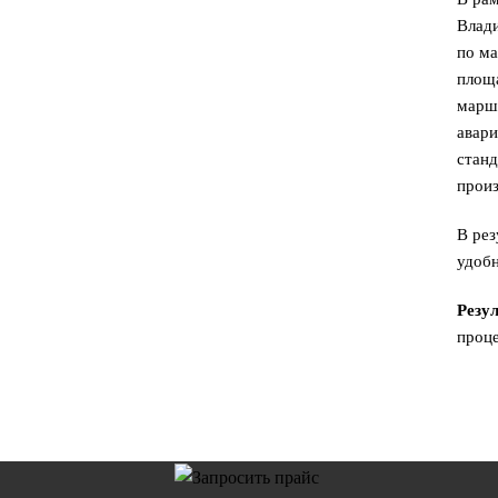
Влад
по ма
площ
марш
авар
станд
произ
В рез
удобн
Резу
проце