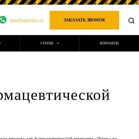
info@sms-line.ru
ЗАКАЗАТЬ ЗВОНОК
О
СТАТЬИ
КОНТАКТЫ
рмацевтической
ках проекта для фармацевтической компании «Лекко» во