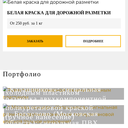
БЕЛАЯ КРАСКА ДЛЯ ДОРОЖНОЙ РАЗМЕТКИ
От 250 руб. за 1 кг
ЗАКАЗАТЬ
ПОДРОБНЕЕ
Портфолио
г. Москва, концерн
Разметка для пожарной техники
«Калашников»: сигнальная
холодным пластиком
разметка двухкомпонентной
полиуретановой краской
д. Богослово (Московская
(ручное нанесение)
область): сигнальная ПВХ