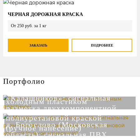
ЧЕРНАЯ ДОРОЖНАЯ КРАСКА
От 250 руб. за 1 кг
ЗАКАЗАТЬ
ПОДРОБНЕЕ
Портфолио
г. Москва, концерн
Разметка для пожарной техники
«Калашников»: сигнальная
холодным пластиком
разметка двухкомпонентной
полиуретановой краской
д. Богослово (Московская
(ручное нанесение)
область): сигнальная ПВХ