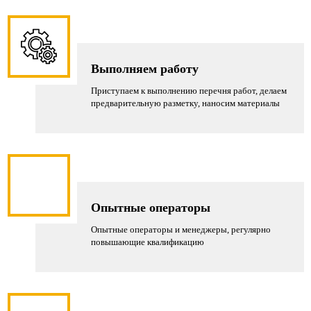
конструкции
долговечными
даже
при
Выполняем работу
интенсивном
Приступаем к выполнению перечня работ, делаем
использовании.
предварительную разметку, наносим материалы
Опытные операторы
Опытные операторы и менеджеры, регулярно
повышающие квалификацию