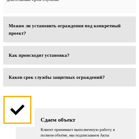
Можно ли установить ограждения под конкретный
проект?
Да,
мы
Как происходит установка?
выполняем
Монтаж
индивидуальные
выполняется
заказы.
Каков срок службы защитных ограждений?
анкерным
Специалисты
Срок
способом
выезжают
эксплуатации
или
на
металлических
с
объект,
ограждений
бетонированием
оценивают
Сдаем объект
—
опор
условия,
от
в
подбирают
Клиент принимает выполненную работу в
8
основание.
тип
полном объёме, мы подписываем Акты