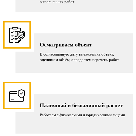
выполненных работ
до
Работы
конструкции
15
проводятся
и
лет,
быстро,
способ
в
без
крепления.
зависимости
остановки
Изготавливаем
от
производственного
ограждения
Осматриваем объект
условий.
процесса
по
Защитное
или
В согласованную дату выезжаем на объект,
чертежам
оцениваем объём, определяем перечень работ
покрытие
перекрытия
заказчика
предохраняет
парковки.
или
металл
Все
разрабатываем
от
этапы
проект
влаги,
соответствуют
с
соли
требованиям
нуля.
Наличный и безналичный расчет
и
безопасности
механических
и
Работаем с физическими и юридическими лицами
повреждений,
строительным
что
нормам.
делает